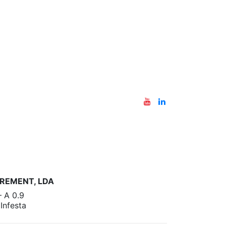
REMENT, LDA
– A 0.9
nfesta