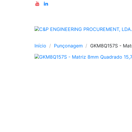
Início
Punçonagem
GKM8Q157S - Mat