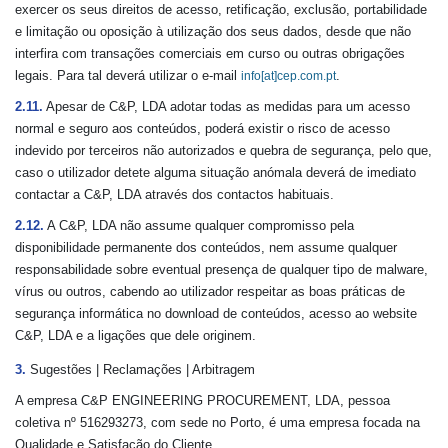
exercer os seus direitos de acesso, retificação, exclusão, portabilidade
e limitação ou oposição à utilização dos seus dados, desde que não
interfira com transações comerciais em curso ou outras obrigações
legais. Para tal deverá utilizar o e-mail
.
info[at]cep.com.pt
2.11.
Apesar de C&P, LDA adotar todas as medidas para um acesso
normal e seguro aos conteúdos, poderá existir o risco de acesso
indevido por terceiros não autorizados e quebra de segurança, pelo que,
caso o utilizador detete alguma situação anómala deverá de imediato
contactar a C&P, LDA através dos contactos habituais.
2.12.
A C&P, LDA não assume qualquer compromisso pela
disponibilidade permanente dos conteúdos, nem assume qualquer
responsabilidade sobre eventual presença de qualquer tipo de malware,
vírus ou outros, cabendo ao utilizador respeitar as boas práticas de
segurança informática no download de conteúdos, acesso ao website
C&P, LDA e a ligações que dele originem.
3.
Sugestões | Reclamações | Arbitragem
A empresa C&P ENGINEERING PROCUREMENT, LDA, pessoa
coletiva nº 516293273, com sede no Porto, é uma empresa focada na
Qualidade e Satisfação do Cliente.