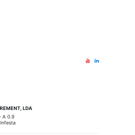
REMENT, LDA
– A 0.9
nfesta