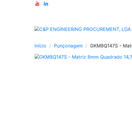
Início
Punçonagem
GKM8Q147S - Mat