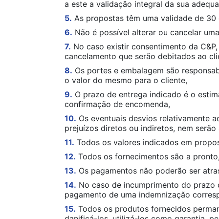
a este a validação integral da sua adequ
5.
As propostas têm uma validade de 30 d
6.
Não é possível alterar ou cancelar u
7.
No caso existir consentimento da C&P,
cancelamento que serão debitados ao cli
8.
Os portes e embalagem são responsabi
o valor do mesmo para o cliente,
9.
O prazo de entrega indicado é o estim
confirmação de encomenda,
10.
Os eventuais desvios relativamente 
prejuízos diretos ou indiretos, nem ser
11.
Todos os valores indicados em proposta
12.
Todos os fornecimentos são a pronto,
13.
Os pagamentos não poderão ser atras
14.
No caso de incumprimento do prazo de
pagamento de uma indemnização correspo
15.
Todos os produtos fornecidos permane
danificá-los, utilizá-los como garantia, p