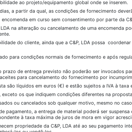
abilidade ao projeto/equipamento global onde se inserem.
ias, a partir da qual, as condições de fornecimento dever
ma encomenda em curso sem consentimento por parte da C&
 LDA na alteração ou cancelamento de uma encomenda poder
ente.
lidade do cliente, ainda que a C&P, LDA possa coordenar 
ado para condições normais de fornecimento e após regula
ao prazo de entrega previsto não poderão ser invocados p
ão aceites para cancelamento do fornecimento por incumpri
 são líquidos em euros (€) e estão sujeitos a IVA à taxa 
 exceto os que indiquem condições diferentes na proposta
ados ou cancelados sob qualquer motivo, mesmo no caso d
 pagamento, a entrega de material poderá ser suspensa o
ndente à taxa máxima de juros de mora em vigor acresci
cem propriedade da C&P, LDA até ao seu pagamento integr
enhorá-los ou vendê-los.