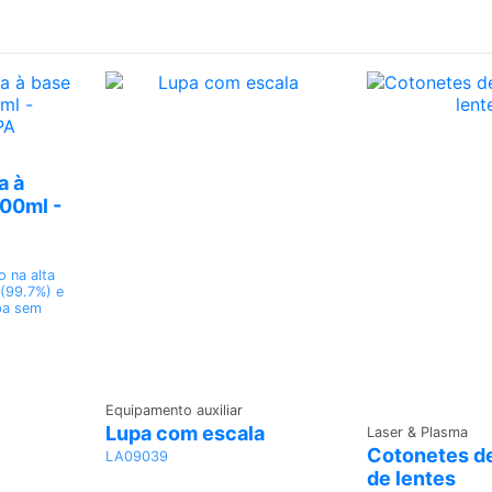
r
a à
200ml -
 na alta
 (99.7%) e
pa sem
Adicionar
Equipamento auxiliar
Adici
Lupa com escala
Laser & Plasma
Cotonetes d
LA09039
de lentes