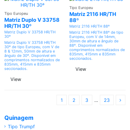
Adicionar
Tipo Europeu
Adicionar
Matriz 2116 HR/TH
Tipo Europeu
Matriz Duplo V 33758
88º
HR/TH 30º
Matriz 2116 HR/TH 88º
Matriz Duplo V 33758 HR/TH
Matriz 2116 HR/TH 88º de tipo
30º
Europeu, com V de 14mm,
30mm de altura e ângulo de
Matriz Duplo V 33758 HR/TH
88º. Disponível em
30º de tipo Europeu, com V de
comprimentos normalizados de
8 & 12mm, 50mm de altura e
835mm, 415mm e 835mm
ângulo de 30º. Disponível em
seccionados.
comprimentos normalizados de
835mm, 415mm e 835mm
View
seccionados.
View
1
2
3
…
23
Quinagem
Tipo Trumpf