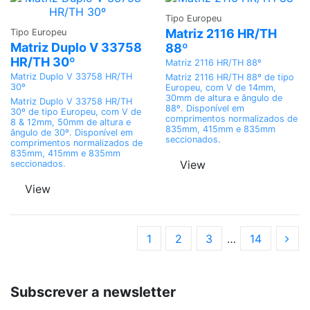
Adicionar
Tipo Europeu
Adicionar
Matriz 2116 HR/TH
Tipo Europeu
Matriz Duplo V 33758
88º
HR/TH 30º
Matriz 2116 HR/TH 88º
Matriz Duplo V 33758 HR/TH
Matriz 2116 HR/TH 88º de tipo
30º
Europeu, com V de 14mm,
30mm de altura e ângulo de
Matriz Duplo V 33758 HR/TH
88º. Disponível em
30º de tipo Europeu, com V de
comprimentos normalizados de
8 & 12mm, 50mm de altura e
835mm, 415mm e 835mm
ângulo de 30º. Disponível em
seccionados.
comprimentos normalizados de
835mm, 415mm e 835mm
View
seccionados.
View
1
2
3
…
14
Subscrever a newsletter