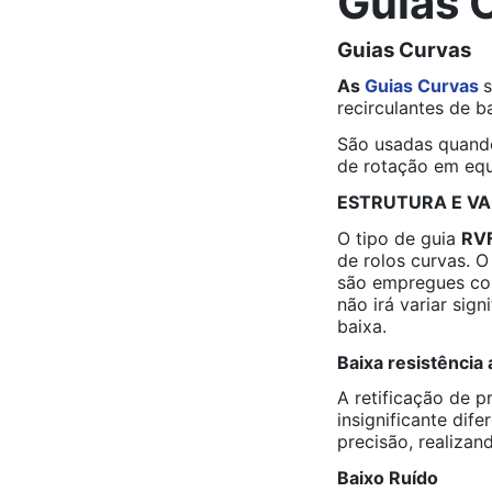
Guias 
Guias Curvas
As
Guias Curvas
s
recirculantes de ba
São usadas quando
de rotação em equ
ESTRUTURA E V
O tipo de guia
RV
de rolos curvas. 
são empregues com
não irá variar sig
baixa.
Baixa resistência
A retificação de p
insignificante dif
precisão, realiza
Baixo Ruído