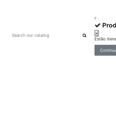
0
Prod
×
Estão
iten
Continu