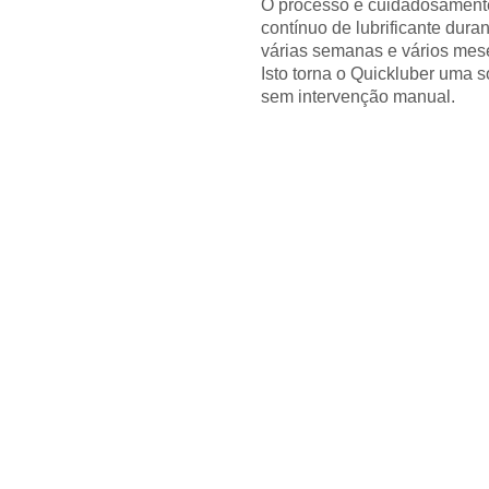
O processo é cuidadosamente 
contínuo de lubrificante dura
várias semanas e vários mes
Isto torna o Quickluber uma s
sem intervenção manual.