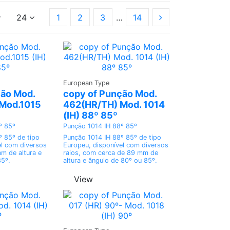
24
1
2
3
…
14
 a
Ask a
European Type
te
Quote
ção Mod.
copy of Punção Mod.
Mod.1015
462(HR/TH) Mod. 1014
(IH) 88º 85º
º 85º
Punção 1014 IH 88º 85º
º 85º de tipo
Punção 1014 IH 88º 85º de tipo
el com diversos
Europeu, disponível com diversos
m de altura e
raios, com cerca de 89 mm de
85º.
altura e ângulo de 80º ou 85º.
View
 a
Ask a