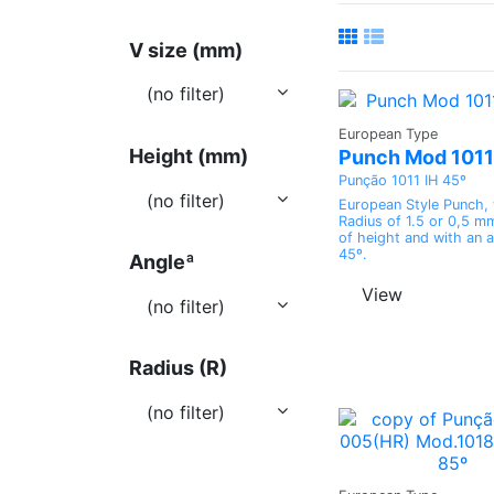
V size (mm)
(no filter)
Ask a
European Type
Height (mm)
Quote
Punch Mod 1011
Punção 1011 IH 45º
(no filter)
European Style Punch, 
Radius of 1.5 or 0,5 
of height and with an a
45º.
Angleª
View
(no filter)
Radius (R)
(no filter)
Ask a