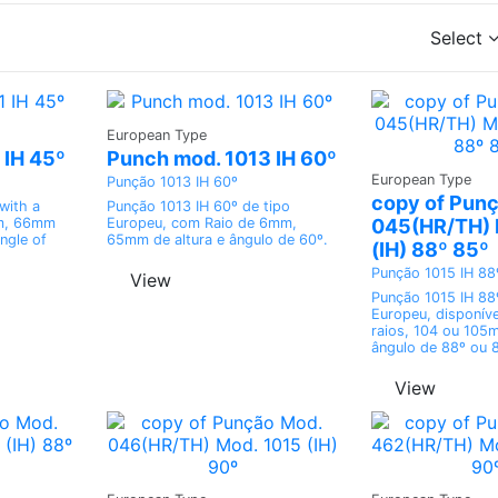
Select
Ask a
European Type
Quote
 IH 45º
Punch mod. 1013 IH 60º
Ask
European Type
Punção 1013 IH 60º
Quo
copy of Pun
with a
Punção 1013 IH 60º de tipo
mm, 66mm
Europeu, com Raio de 6mm,
045(HR/TH) 
ngle of
65mm de altura e ângulo de 60º.
(IH) 88º 85º
Punção 1015 IH 88
View
Punção 1015 IH 88
Europeu, disponív
raios, 104 ou 105m
ângulo de 88º ou 
View
Ask a
Ask