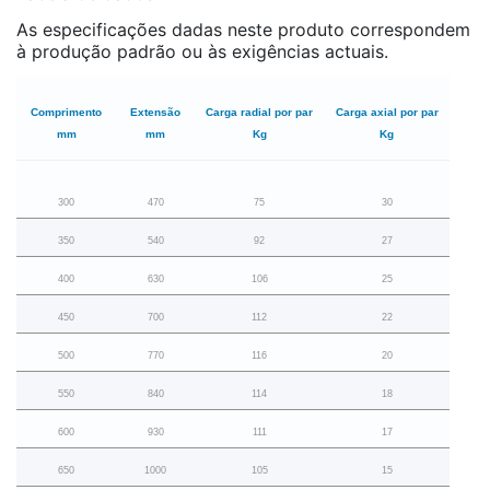
As especificações dadas neste produto correspondem
à produção padrão ou às exigências actuais.
Comprimento
Extensão
Carga radial por par
Carga axial por par
mm
mm
Kg
Kg
300
470
75
30
350
540
92
27
400
630
106
25
450
700
112
22
500
770
116
20
550
840
114
18
600
930
111
17
650
1000
105
15