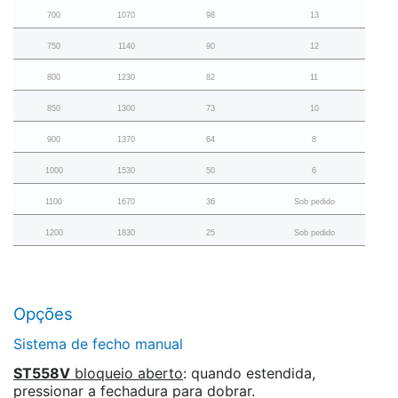
700
1070
98
13
750
1140
90
12
800
1230
82
11
850
1300
73
10
900
1370
64
8
1000
1530
50
6
1100
1670
36
Sob pedido
1200
1830
25
Sob pedido
Opções
Sistema de fecho manual
ST558V
bloqueio aberto
: quando estendida,
pressionar a fechadura para dobrar.