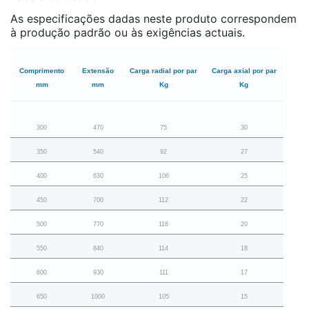
As especificações dadas neste produto correspondem
à produção padrão ou às exigências actuais.
Comprimento
Extensão
Carga radial por par
Carga axial por par
mm
mm
Kg
Kg
300
470
75
30
350
540
92
27
400
630
106
25
450
700
112
22
500
770
116
20
550
840
114
18
600
930
111
17
650
1000
105
15