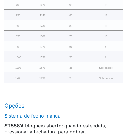
700
1070
98
13
750
1140
90
12
800
1230
82
11
850
1300
73
10
900
1370
64
8
1000
1530
50
6
1100
1670
36
Sob pedido
1200
1830
25
Sob pedido
Opções
Sistema de fecho manual
ST558V
bloqueio aberto
: quando estendida,
pressionar a fechadura para dobrar.