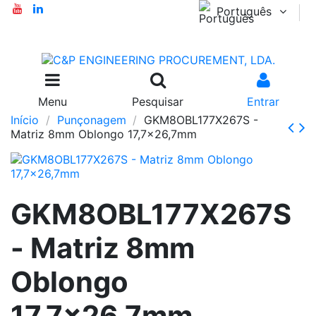
Português
Menu
Pesquisar
Entrar
Início
Punçonagem
GKM8OBL177X267S -
Matriz 8mm Oblongo 17,7x26,7mm
GKM8OBL177X267S
- Matriz 8mm
Oblongo
17,7x26,7mm