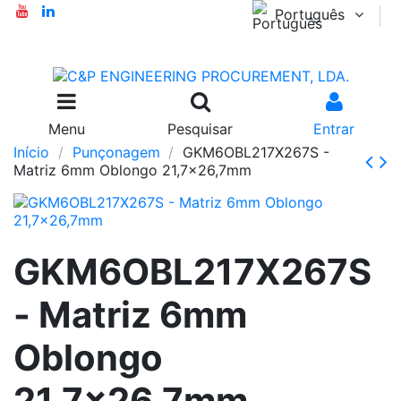
Português
Menu
Pesquisar
Entrar
Início
Punçonagem
GKM6OBL217X267S -
Matriz 6mm Oblongo 21,7x26,7mm
GKM6OBL217X267S
- Matriz 6mm
Oblongo
21,7x26,7mm