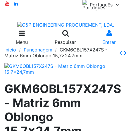
Português
Menu
Pesquisar
Entrar
Início
Punçonagem
GKM6OBL157X247S -
Matriz 6mm Oblongo 15,7x24,7mm
GKM6OBL157X247S
- Matriz 6mm
Oblongo
15,7x24,7mm