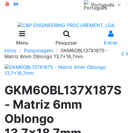
Português
Menu
Pesquisar
Entrar
Início
Punçonagem
GKM6OBL137X187S -
Matriz 6mm Oblongo 13,7x18,7mm
GKM6OBL137X187S
- Matriz 6mm
Oblongo
13,7x18,7mm