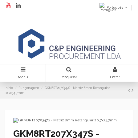
Português
Menu
Pesquisar
Entrar
Início
Punçonagem
GKM8RT207X347S - Matriz 8mm Retangular
20,7x34,7mm
GKM8RT207X347S -