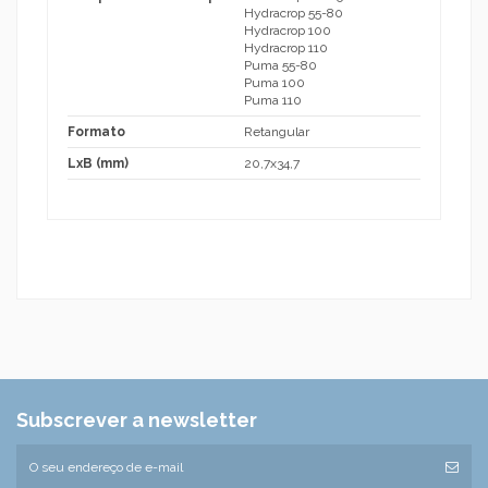
Hydracrop 55-80
Hydracrop 100
Hydracrop 110
Puma 55-80
Puma 100
Puma 110
Formato
Retangular
LxB (mm)
20,7x34,7
Subscrever a newsletter