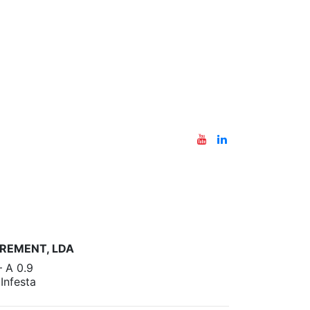
REMENT, LDA
– A 0.9
nfesta