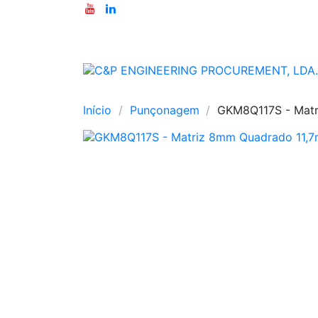
Início
Punçonagem
GKM8Q117S - Mat