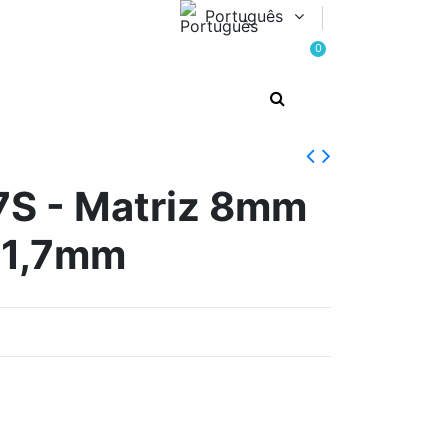
Português
0
S - Matriz 8mm
31,7mm