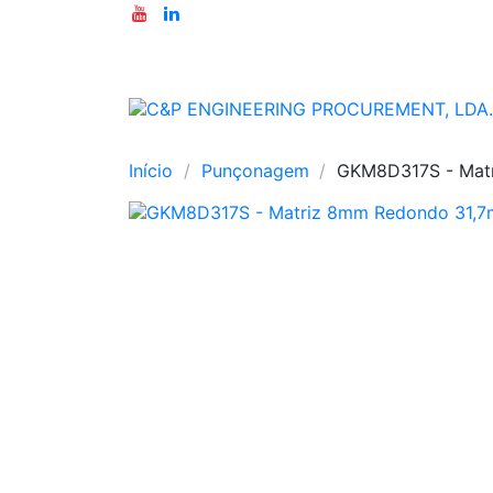
Início
Punçonagem
GKM8D317S - Mat