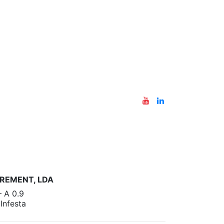
REMENT, LDA
– A 0.9
nfesta