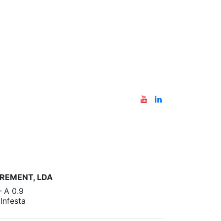
REMENT, LDA
– A 0.9
nfesta