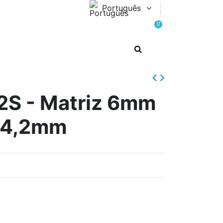
Português
0
S - Matriz 6mm
24,2mm