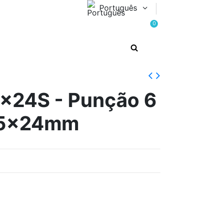
Português
0
24S - Punção 6
15x24mm