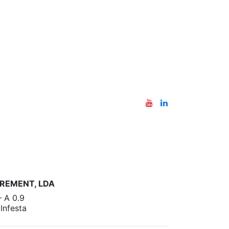
REMENT, LDA
– A 0.9
nfesta