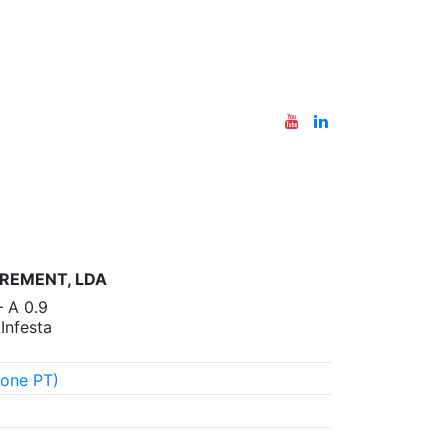
REMENT, LDA
– A 0.9
nfesta
one PT)