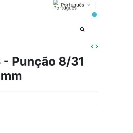
Português
0
- Punção 8/31
4mm