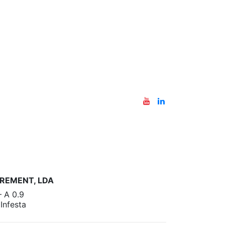
REMENT, LDA
– A 0.9
nfesta