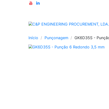
Início
Punçonagem
GK6D35S - Punçã