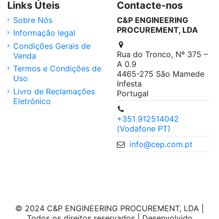
Links Úteis
Contacte-nos
Sobre Nós
C&P ENGINEERING
PROCUREMENT, LDA
Informação legal
Condições Gerais de
Rua do Tronco, Nº 375 –
Venda
A 0.9
Termos e Condições de
4465-275 São Mamede
Uso
Infesta
Livro de Reclamações
Portugal
Eletrónico
+351 912514042
(Vodafone PT)
info@cep.com.pt
© 2024 C&P ENGINEERING PROCUREMENT, LDA |
Todos os direitos reservados | Desenvolvido