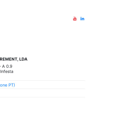
REMENT, LDA
– A 0.9
nfesta
one PT)