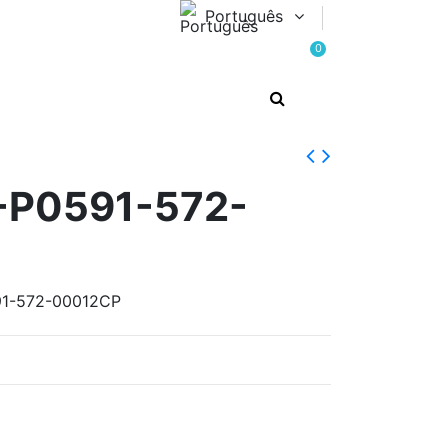
Português
0
-P0591-572-
91-572-00012CP