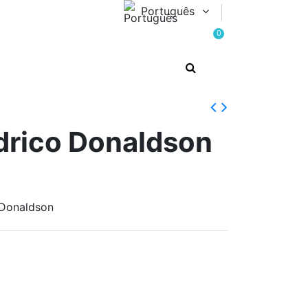
Português
0
índrico Donaldson
o Donaldson