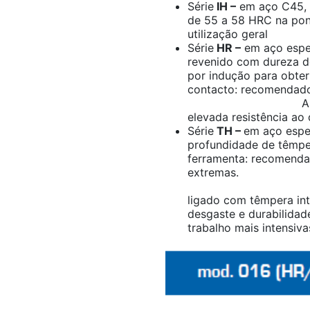
Série
IH –
em aço C45, 
de 55 a 58 HRC na pon
utilização geral
Série
HR –
em aço espe
revenido com dureza d
por indução para obte
contacto: recomen
A utilização d
elevada resistência ao
Série
TH –
em aço espe
profundidade de têmpe
ferramenta: recomenda
ext
A utili
ligado com têmpera int
desgaste e durabilidad
trabalho mais intensiva