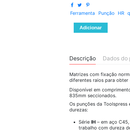
Ferramenta
Punção
HR
q
Adicionar
Descrição
Dados do 
Matrizes com fixação norma
diferentes raios para obte
Disponível em compriment
835mm seccionados.
Os punções da Toolspress e
durezas:
Série
IH
– em aço C45, 
trabalho com dureza d