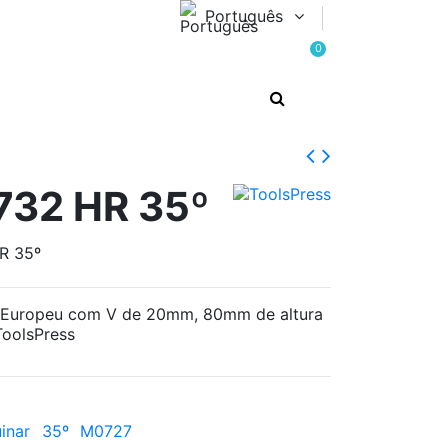
Português
0
732 HR 35º
R 35º
o Europeu com V de 20mm, 80mm de altura
ToolsPress
inar
35º
M0727