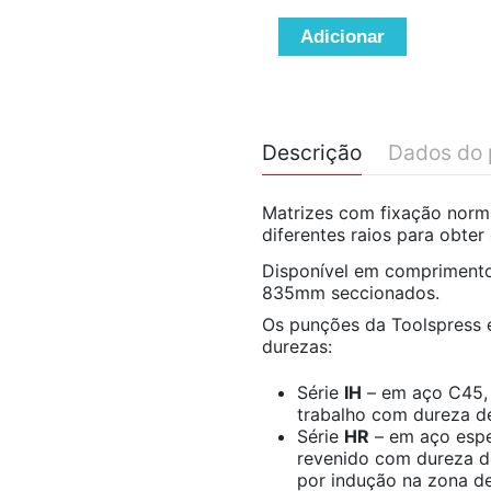
Adicionar
Descrição
Dados do 
Matrizes com fixação norma
diferentes raios para obte
Disponível em compriment
835mm seccionados.
Os punções da Toolspress e
durezas:
Série
IH
– em aço C45, 
trabalho com dureza d
Série
HR
– em aço espe
revenido com dureza d
por indução na zona de