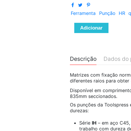
Ferramenta
Punção
HR
q
Adicionar
Descrição
Dados do 
Matrizes com fixação norma
diferentes raios para obte
Disponível em compriment
835mm seccionados.
Os punções da Toolspress e
durezas:
Série
IH
– em aço C45, 
trabalho com dureza d