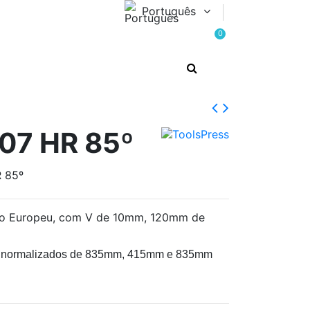
Português
0
207 HR 85º
R 85º
ipo Europeu, com V de 10mm, 120mm de
s normalizados de 835mm, 415mm e 835mm