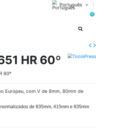
Português
0
651 HR 60º
R 60º
ipo Europeu, com V de 8mm, 80mm de
s normalizados de 835mm, 415mm e 835mm