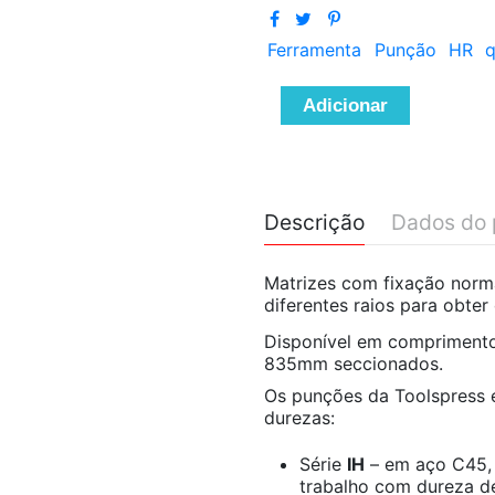
Ferramenta
Punção
HR
q
Adicionar
Descrição
Dados do 
Matrizes com fixação norma
diferentes raios para obte
Disponível em compriment
835mm seccionados.
Os punções da Toolspress e
durezas:
Série
IH
– em aço C45, 
trabalho com dureza d