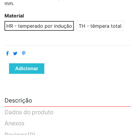
mm.
Material
HR - temperado por indução
TH - têmpera total
Adicionar
Descrição
Dados do produto
Anexos
Reviews
(0)