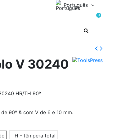
Português
0
plo V 30240
º
 30240 HR/TH 90º
 de 90º & com V de 6 e 10 mm.
ão
TH - têmpera total