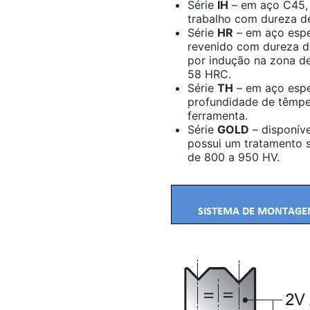
Série
IH
– em aço C45, 
trabalho com dureza d
Série
HR
– em aço espe
revenido com dureza d
por indução na zona de
58 HRC.
Série
TH
– em aço espe
profundidade de têmpe
ferramenta.
Série
GOLD
– disponíve
possui um tratamento s
de 800 a 950 HV