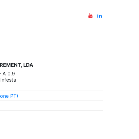
REMENT, LDA
– A 0.9
nfesta
one PT)