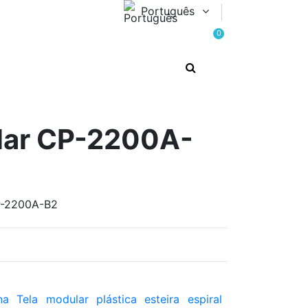
Português
0
lar CP-2200A-
P-2200A-B2
na
Tela
modular
plástica
esteira
espiral