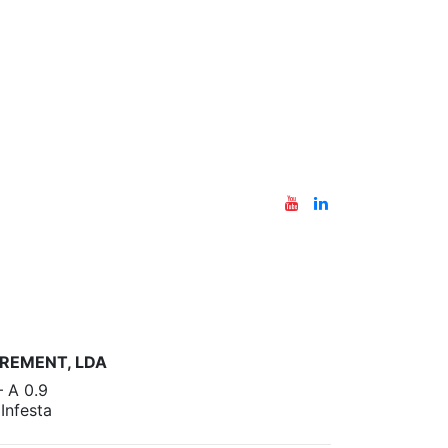
REMENT, LDA
– A 0.9
nfesta