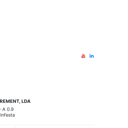
REMENT, LDA
– A 0.9
nfesta