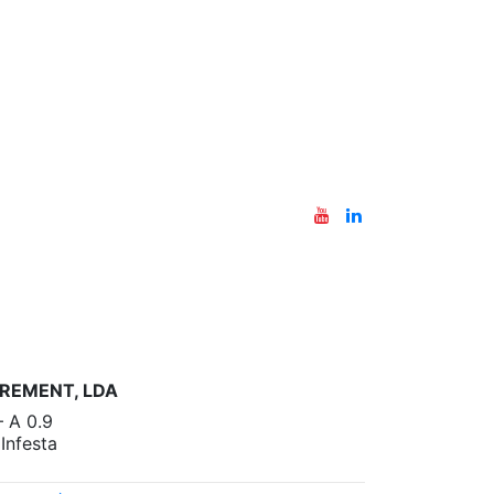
REMENT, LDA
– A 0.9
nfesta