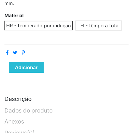
mm.
Material
HR - temperado por indução
TH - têmpera total
Adicionar
Descrição
Dados do produto
Anexos
Reviews
(0)