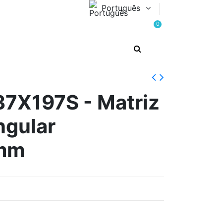
Português
0
X197S - Matriz
gular
7mm