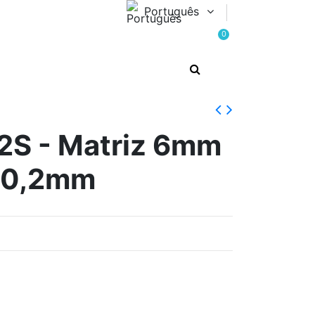
Português
0
S - Matriz 6mm
20,2mm