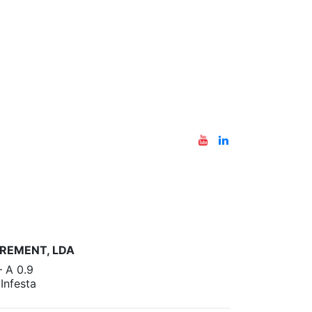
REMENT, LDA
– A 0.9
nfesta