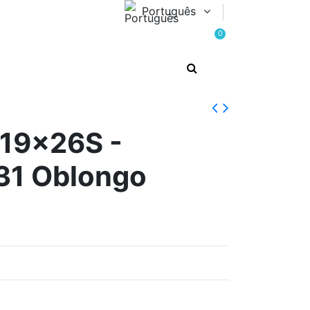
Português
0
19x26S -
31 Oblongo