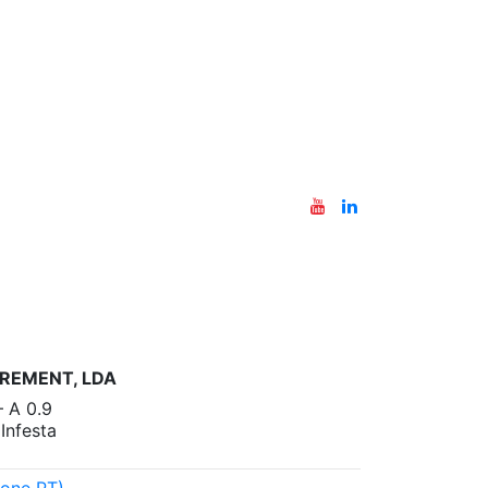
REMENT, LDA
– A 0.9
nfesta
one PT)