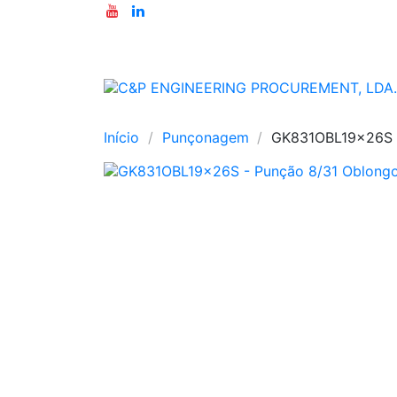
Início
Punçonagem
GK831OBL19x26S 