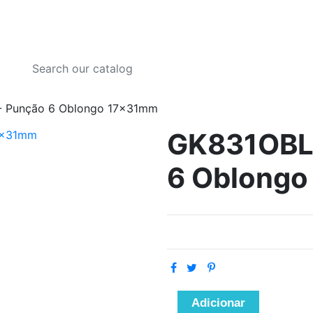
- Punção 6 Oblongo 17x31mm
GK831OBL
6 Oblong
Adicionar