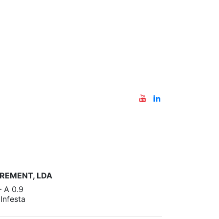
REMENT, LDA
– A 0.9
nfesta