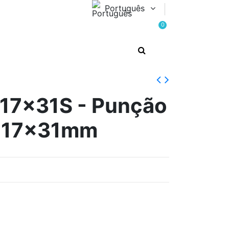
Português
0
17x31S - Punção
o 17x31mm