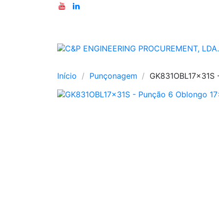
Início
Punçonagem
GK831OBL17x31S 