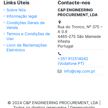
Links Úteis
Contacte-nos
Sobre Nós
C&P ENGINEERING
PROCUREMENT, LDA
Informação legal
Condições Gerais de
Rua do Tronco, Nº 375 –
Venda
A 0.9
Termos e Condições de
4465-275 São Mamede
Uso
Infesta
Livro de Reclamações
Portugal
Eletrónico
+351 912514042
(Vodafone PT)
info@cep.com.pt
© 2024 C&P ENGINEERING PROCUREMENT, LDA |
Todos os direitos reservados | Desenvolvido