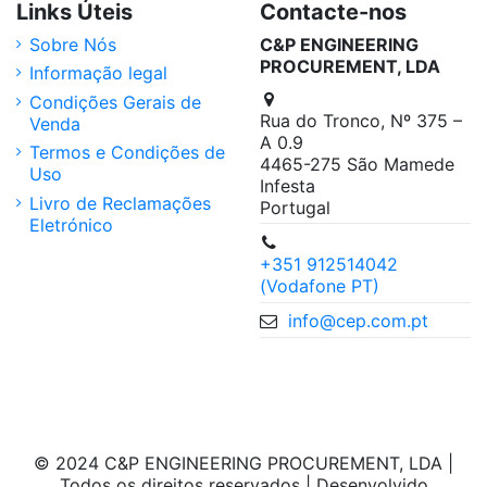
Links Úteis
Contacte-nos
Sobre Nós
C&P ENGINEERING
PROCUREMENT, LDA
Informação legal
Condições Gerais de
Rua do Tronco, Nº 375 –
Venda
A 0.9
Termos e Condições de
4465-275 São Mamede
Uso
Infesta
Livro de Reclamações
Portugal
Eletrónico
+351 912514042
(Vodafone PT)
info@cep.com.pt
© 2024 C&P ENGINEERING PROCUREMENT, LDA |
Todos os direitos reservados | Desenvolvido