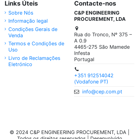
Links Úteis
Contacte-nos
Sobre Nós
C&P ENGINEERING
PROCUREMENT, LDA
Informação legal
Condições Gerais de
Rua do Tronco, Nº 375 –
Venda
A 0.9
Termos e Condições de
4465-275 São Mamede
Uso
Infesta
Livro de Reclamações
Portugal
Eletrónico
+351 912514042
(Vodafone PT)
info@cep.com.pt
© 2024 C&P ENGINEERING PROCUREMENT, LDA |
Todos os direitos reservados | Desenvolvido