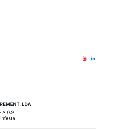
REMENT, LDA
– A 0.9
nfesta