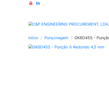
Início
Punçonagem
GK6D45S - Punçã