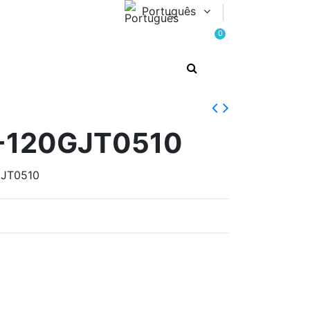
Português
0
P-120GJT0510
GJT0510