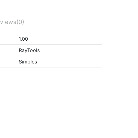
views
(0)
1.00
RayTools
Simples