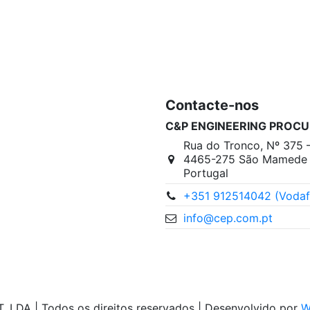
Contacte-nos
C&P ENGINEERING PROCU
Rua do Tronco, Nº 375 
4465-275 São Mamede I
Portugal
+351 912514042 (Vodaf
info@cep.com.pt
A | Todos os direitos reservados | Desenvolvido por
W