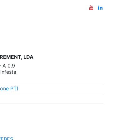
REMENT, LDA
– A 0.9
nfesta
one PT)
EBES