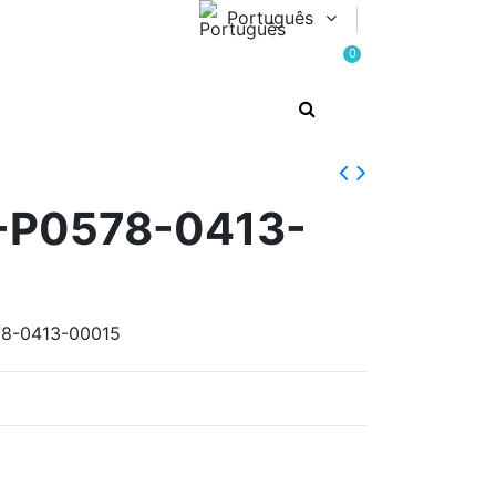
Português
0
-P0578-0413-
78-0413-00015