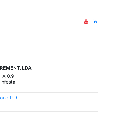
REMENT, LDA
– A 0.9
nfesta
one PT)