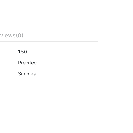
views
(0)
1.50
Precitec
Simples