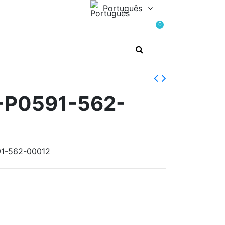
Português
0
-P0591-562-
91-562-00012