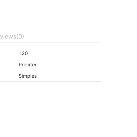
views
(0)
1.20
Precitec
Simples