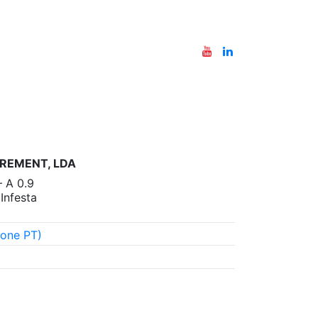
REMENT, LDA
– A 0.9
nfesta
one PT)