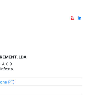
REMENT, LDA
– A 0.9
nfesta
one PT)