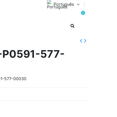
Português
0
-P0591-577-
91-577-00030